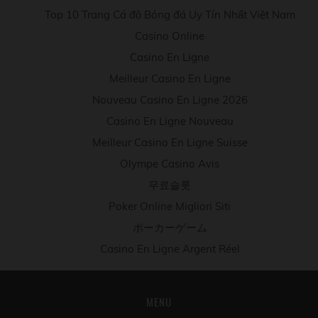
Top 10 Trang Cá độ Bóng đá Uy Tín Nhất Việt Nam
Casino Online
Casino En Ligne
Meilleur Casino En Ligne
Nouveau Casino En Ligne 2026
Casino En Ligne Nouveau
Meilleur Casino En Ligne Suisse
Olympe Casino Avis
무료슬롯
Poker Online Migliori Siti
ポーカーゲーム
Casino En Ligne Argent Réel
MENU